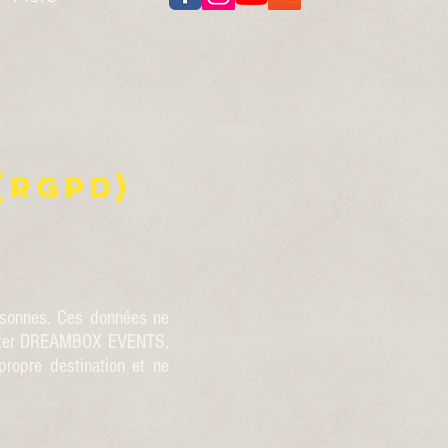
(RGPD)
sonnes. Ces données ne
letter DREAMBOX EVENTS,
ropre destination et ne