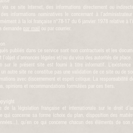
atisé
é via ce site Internet, des informations directement ou indirec
es informations nominatives le concernant à l’administrateur 
ormément à la loi française n°78-17 du 6 janvier 1978 relative à l’
t la demande
par mail
ou par courrier.
ion
és publiés dans ce service sont non contractuels et les documen
it l’objet d’annonces légales et/ou du visa des autorités de place.
 sur le présent site est fourni à titre informatif. L’existence
un autre site ne constitue pas une validation de ce site ou de son
ormations avec discernement et esprit critique. La responsabilité de
s, opinions et recommandations formulées par ces tiers.
opyright
 de la législation française et internationale sur le droit d’a
n ce qui concerne sa forme (choix du plan, disposition des mati
onnées…), qu’en ce qui concerne chacun des éléments de son c