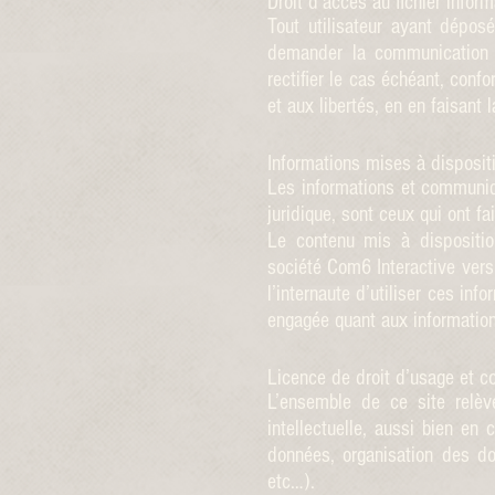
Droit d’accès au fichier inform
Tout utilisateur ayant dépos
demander la communication d
rectifier le cas échéant, conf
et aux libertés, en en faisan
Informations mises à disposit
Les informations et communiqu
juridique, sont ceux qui ont fa
Le contenu mis à disposition
société Com6 Interactive vers 
l’internaute d’utiliser ces inf
engagée quant aux information
Licence de droit d’usage et c
L’ensemble de ce site relève
intellectuelle, aussi bien e
données, organisation des d
etc…).